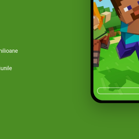
milioane
iunile