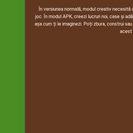
În versiunea normală, modul creativ necesită o c
joc. În modul APK, creezi lucruri noi, case și ad
așa cum ți le imaginezi. Poți zbura, construi sa
acest 