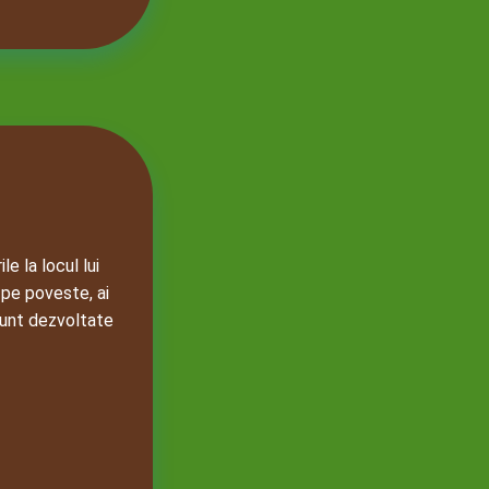
e la locul lui
 pe poveste, ai
 sunt dezvoltate