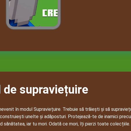
de supraviețuire
inevenit în modul Supraviețuire. Trebuie să trăiești și să supravieț
, construiești unelte și adăposturi. Protejează-te de inamici precu
ad sănătatea, iar tu mori. Odată ce mori, îți pierzi toate colecțiile.