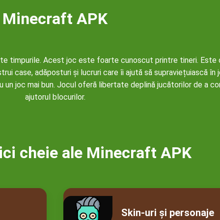
Minecraft APK
ate timpurile. Acest joc este foarte cunoscut printre tineri. Este
rui case, adăposturi și lucruri care îi ajută să supraviețuiască în jo
un joc mai bun. Jocul oferă libertate deplină jucătorilor de a con
ajutorul blocurilor.
ici cheie ale Minecraft APK
Skin-uri și personaje