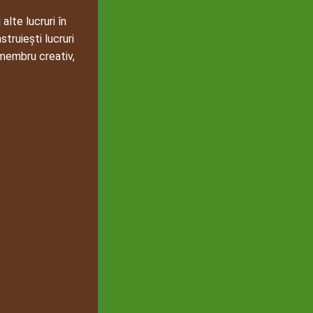
alte lucruri în
truiești lucruri
 membru creativ,