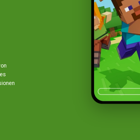
von
 es
sionen