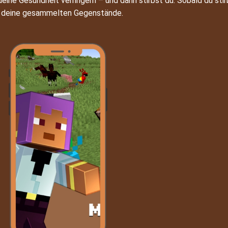
ine Gesundheit verringern – und dann stirbst du. Sobald du stirb
l deine gesammelten Gegenstände.