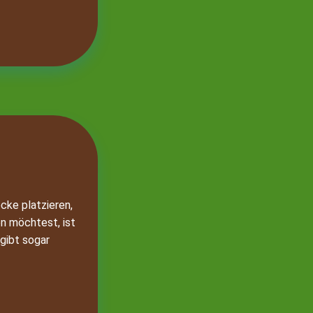
cke platzieren,
n möchtest, ist
gibt sogar